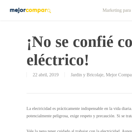
Skip
Marketing para
to
main
content
¡No se confié co
eléctrico!
22 abril, 2019
Jardin y Bricolaje
,
Mejor Compa
La electricidad es prácticamente indispensable en la vida diaria
potencialmente peligrosa, exige respeto y precaución. Si se tra
Vale la pena tener cuidado al trabajar con la electricidad. Aunqu