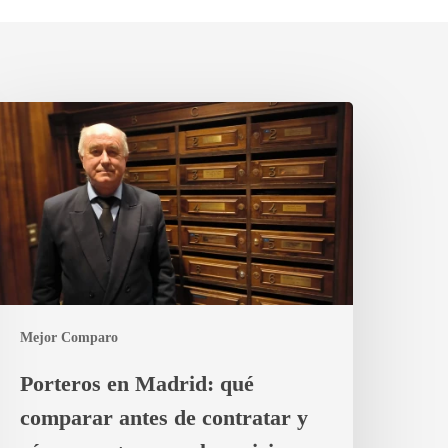
orteros
n
adrid:
ué
omparar
ntes
e
ontratar
Mejor Comparo
ómo
ertar
Porteros en Madrid: qué
on
comparar antes de contratar y
ervicio