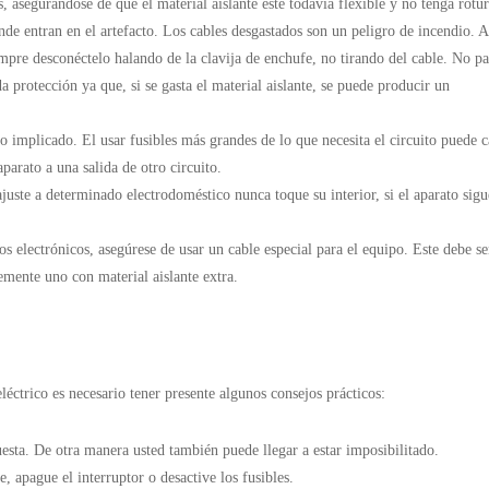
, asegurándose de que el material aislante esté todavía flexible y no tenga rotur
nde entran en el artefacto. Los cables desgastados son un peligro de incendio. A
empre desconéctelo halando de la clavija de enchufe, no tirando del cable. No pa
a protección ya que, si se gasta el material aislante, se puede producir un
o implicado. El usar fusibles más grandes de lo que necesita el circuito puede c
parato a una salida de otro circuito.
ajuste a determinado electrodoméstico nunca toque su interior, si el aparato sigu
s electrónicos, asegúrese de usar un cable especial para el equipo. Este debe se
mente uno con material aislante extra.
léctrico es necesario tener presente algunos consejos prácticos:
uesta. De otra manera usted también puede llegar a estar imposibilitado.
, apague el interruptor o desactive los fusibles.