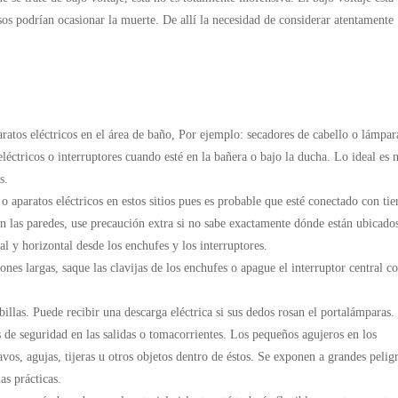
os podrían ocasionar la muerte. De allí la necesidad de considerar atentamente
aratos eléctricos en el área de baño, Por ejemplo: secadores de cabello o lámpar
éctricos o interruptores cuando esté en la bañera o bajo la ducha. Lo ideal es 
s.
 o aparatos eléctricos en estos sitios pues es probable que esté conectado con tie
 en las paredes, use precaución extra si no sabe exactamente dónde están ubicados
al y horizontal desde los enchufes y los interruptores.
ones largas, saque las clavijas de los enchufes o apague el interruptor central 
illas. Puede recibir una descarga eléctrica si sus dedos rosan el portalámparas.
es de seguridad en las salidas o tomacorrientes. Los pequeños agujeros en los
avos, agujas, tijeras u otros objetos dentro de éstos. Se exponen a grandes pelig
s prácticas.