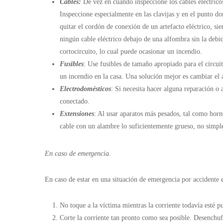
Cables:
De vez en cuando inspeccione los cables eléctricos
Inspeccione especialmente en las clavijas y en el punto do
quitar el cordón de conexión de un artefacto eléctrico, si
ningún cable eléctrico debajo de una alfombra sin la debid
cortocircuito, lo cual puede ocasionar un incendio.
Fusibles
: Use fusibles de tamaño apropiado para el circuit
un incendio en la casa. Una solución mejor es cambiar el a
Electrodomésticos
: Si necesita hacer alguna reparación o 
conectado.
Extensiones
: Al usar aparatos más pesados, tal como horno
cable con un alambre lo suficientemente grueso, no simple
En caso de emergencia.
En caso de estar en una situación de emergencia por accidente e
No toque a la víctima mientras la corriente todavía esté p
Corte la corriente tan pronto como sea posible. Desenchufe