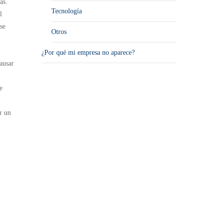
as.
Tecnología
l
se
Otros
¿Por qué mi empresa no aparece?
ausar
e
r un