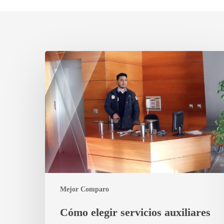
Cómo
elegir
servicios
auxiliares
en
Madrid
comparando
bien
(y
evitando
errores
Mejor Comparo
típicos)
Cómo elegir servicios auxiliares