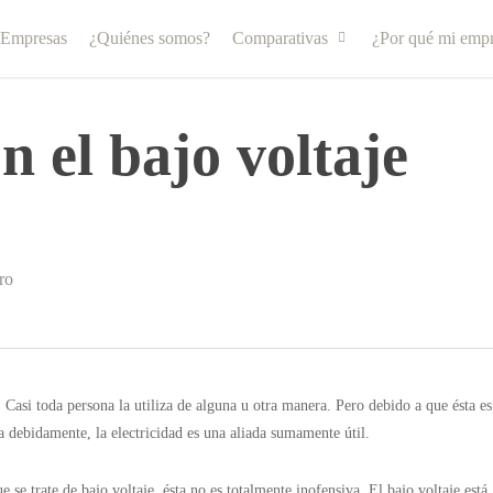
 Empresas
¿Quiénes somos?
Comparativas
¿Por qué mi empr
n el bajo voltaje
ro
. Casi toda persona la utiliza de alguna u otra manera. Pero debido a que ésta es
ta debidamente, la electricidad es una aliada sumamente útil.
e se trate de bajo voltaje, ésta no es totalmente inofensiva. El bajo voltaje está