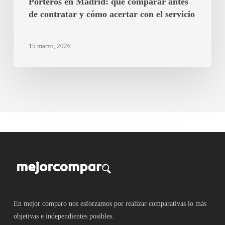
Porteros en Madrid: qué comparar antes
el
de contratar y cómo acertar con el servicio
servicio
15 marzo, 2026
En mejor comparo nos esforzamos por realizar comparativas lo más
objetivas e independientes posibles.