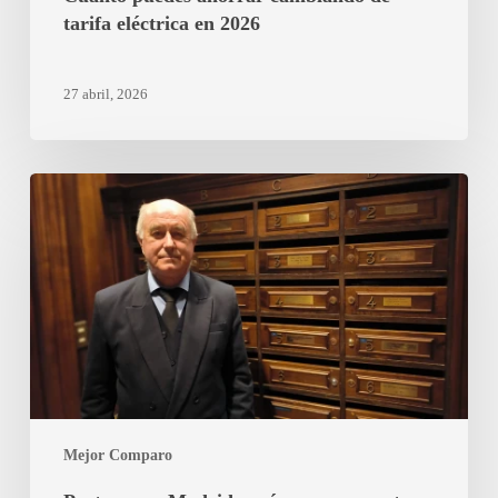
tarifa eléctrica en 2026
27 abril, 2026
Porteros
en
Madrid:
qué
comparar
antes
de
contratar
y
cómo
Mejor Comparo
acertar
con