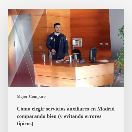
Cómo
elegir
servicios
auxiliares
en
Madrid
comparando
bien
(y
evitando
errores
típicos)
Mejor Comparo
Cómo elegir servicios auxiliares en Madrid
comparando bien (y evitando errores
típicos)