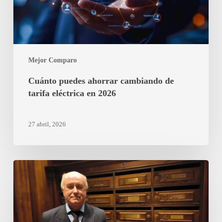
en
2026
Mejor Comparo
Cuánto puedes ahorrar cambiando de
tarifa eléctrica en 2026
27 abril, 2026
Porteros
en
Madrid:
qué
comparar