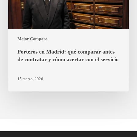
antes
de
contratar
y
cómo
Mejor Comparo
acertar
con
Porteros en Madrid: qué comparar antes
el
de contratar y cómo acertar con el servicio
servicio
15 marzo, 2026