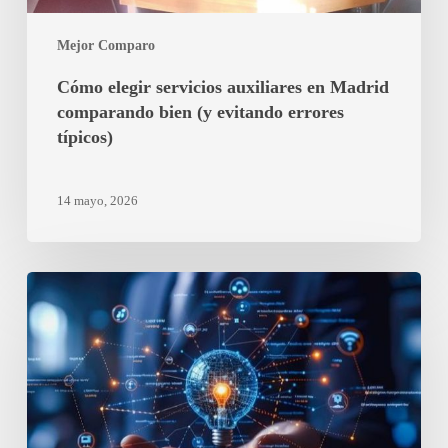
errores
típicos)
Mejor Comparo
Cómo elegir servicios auxiliares en Madrid
comparando bien (y evitando errores
típicos)
14 mayo, 2026
Cuánto
puedes
ahorrar
cambiando
de
tarifa
eléctrica