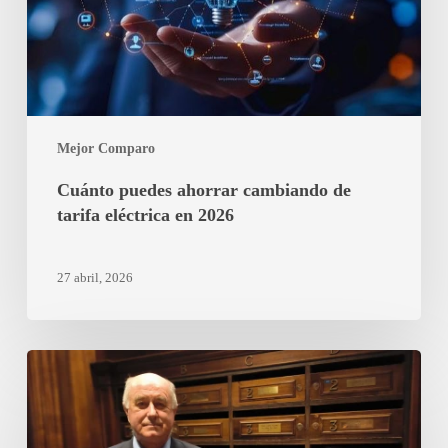
eléctrica
en
2026
Mejor Comparo
Cuánto puedes ahorrar cambiando de
tarifa eléctrica en 2026
27 abril, 2026
Porteros
en
Madrid:
qué