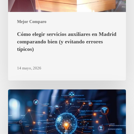
evitando
errores
típicos)
Mejor Comparo
Cómo elegir servicios auxiliares en Madrid
comparando bien (y evitando errores
típicos)
14 mayo, 2026
Cuánto
puedes
ahorrar
cambiando
de
tarifa