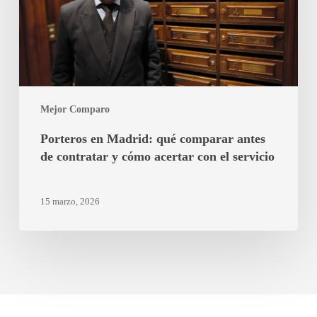
comparar
antes
de
contratar
y
cómo
Mejor Comparo
acertar
con
Porteros en Madrid: qué comparar antes
el
de contratar y cómo acertar con el servicio
servicio
15 marzo, 2026