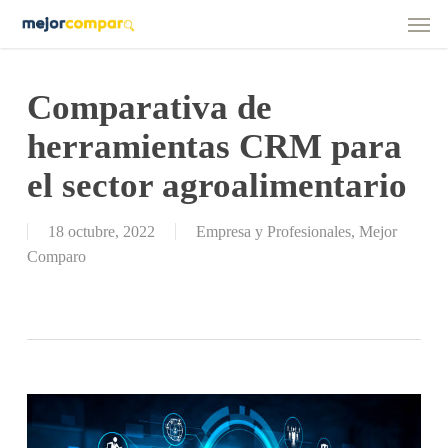
Men
Skip
to
main
content
Comparativa de
herramientas CRM para
el sector agroalimentario
18 octubre, 2022
Empresa y Profesionales
,
Mejor
Comparo