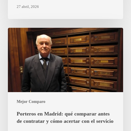
27 abril, 2026
Porteros
en
Madrid:
qué
comparar
antes
de
contratar
y
cómo
Mejor Comparo
acertar
con
Porteros en Madrid: qué comparar antes
el
de contratar y cómo acertar con el servicio
servicio