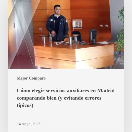
elegir
servicios
auxiliares
en
Madrid
comparando
bien
(y
evitando
errores
típicos)
Mejor Comparo
Cómo elegir servicios auxiliares en Madrid
comparando bien (y evitando errores
típicos)
14 mayo, 2026