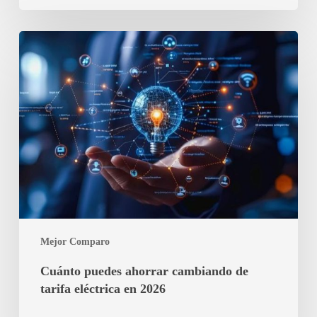
Cuánto
puedes
ahorrar
cambiando
de
tarifa
eléctrica
en
2026
Mejor Comparo
Cuánto puedes ahorrar cambiando de
tarifa eléctrica en 2026