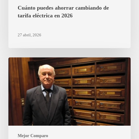
Cuánto puedes ahorrar cambiando de
tarifa eléctrica en 2026
27 abril, 2026
Porteros
en
Madrid:
qué
comparar
antes
de
contratar
y
cómo
Mejor Comparo
acertar