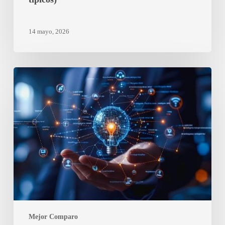
14 mayo, 2026
Cuánto
puedes
ahorrar
cambiando
de
tarifa
eléctrica
en
2026
Mejor Comparo