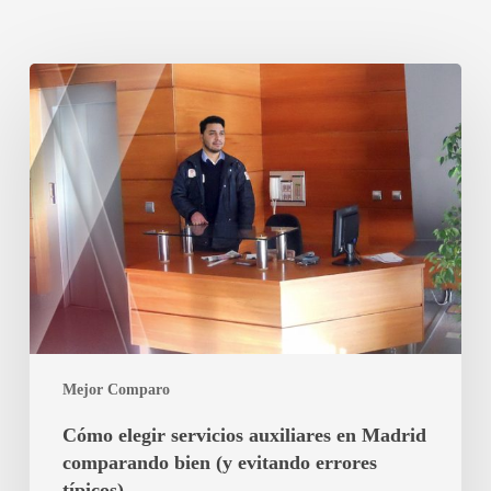
Cómo
elegir
servicios
auxiliares
en
Madrid
comparando
bien
(y
evitando
errores
típicos)
Mejor Comparo
Cómo elegir servicios auxiliares en Madrid
comparando bien (y evitando errores
típicos)