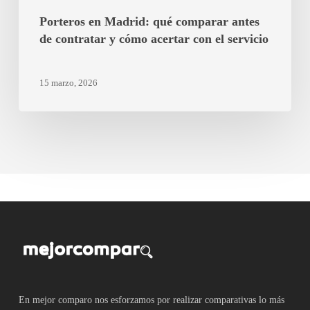
con
Porteros en Madrid: qué comparar antes
el
de contratar y cómo acertar con el servicio
servicio
15 marzo, 2026
En mejor comparo nos esforzamos por realizar comparativas lo más