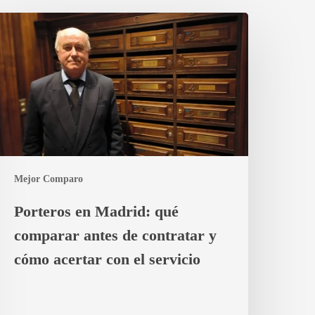
orteros
n
adrid:
ué
omparar
ntes
e
ontratar
Mejor Comparo
ómo
ertar
Porteros en Madrid: qué
on
comparar antes de contratar y
ervicio
cómo acertar con el servicio