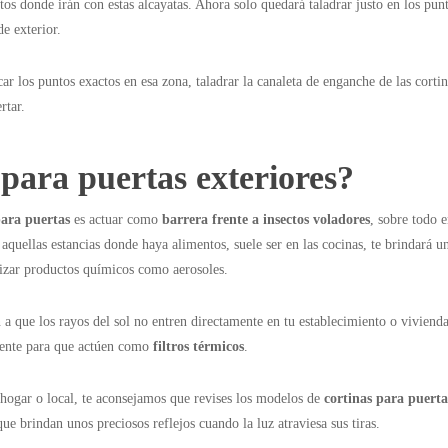
tos donde irán con estas alcayatas. Ahora solo quedará taladrar justo en los pun
de exterior.
ar los puntos exactos en esa zona, taladrar la canaleta de enganche de las cortin
rtar.
para puertas exteriores?
para puertas
es actuar como
barrera frente a insectos voladores
, sobre todo 
aquellas estancias donde haya alimentos, suele ser en las cocinas, te brindará u
ilizar productos químicos como aerosoles.
 a que los rayos del sol no entren directamente en tu establecimiento o vivienda
amente para que actúen como
filtros térmicos
.
hogar o local, te aconsejamos que revises los modelos de
cortinas para puerta
e brindan unos preciosos reflejos cuando la luz atraviesa sus tiras.