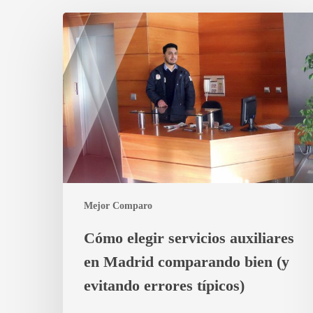
Cómo
elegir
servicios
auxiliares
en
Madrid
comparando
bien
(y
evitando
errores
Mejor Comparo
típicos)
Cómo elegir servicios auxiliares
en Madrid comparando bien (y
evitando errores típicos)