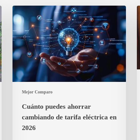
Cuánto
P
puedes
e
ahorrar
M
cambiando
q
de
c
tarifa
a
eléctrica
d
en
c
2026
y
c
ac
Mejor Comparo
c
el
Cuánto puedes ahorrar
s
cambiando de tarifa eléctrica en
2026