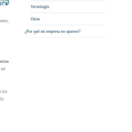
Tecnología
Otros
uesto,
¿Por qué mi empresa no aparece?
ertas
 ser
n los
la