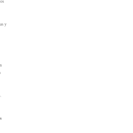
tos
as y
en
n
.
s