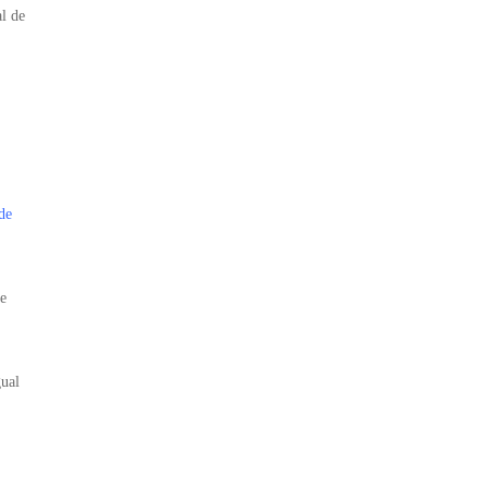
al de
 de
ue
gual