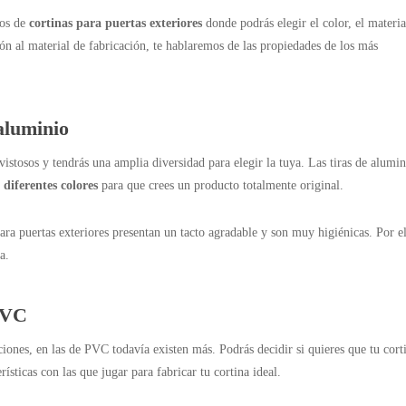
pos de
cortinas para puertas exteriores
donde podrás elegir el color, el materia
ión al material de fabricación, te hablaremos de las propiedades de los más
aluminio
istosos y tendrás una amplia diversidad para elegir la tuya. Las tiras de alumin
 diferentes colores
para que crees un producto totalmente original.
 para puertas exteriores presentan un tacto agradable y son muy higiénicas. Por el
ía.
 PVC
ones, en las de PVC todavía existen más. Podrás decidir si quieres que tu cort
rísticas con las que jugar para fabricar tu cortina ideal.