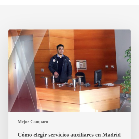
Cómo
elegir
servicios
auxiliares
en
Madrid
comparando
bien
(y
evitando
errores
típicos)
Mejor Comparo
Cómo elegir servicios auxiliares en Madrid