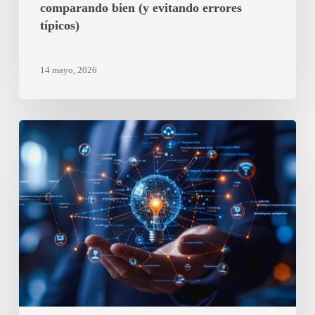
comparando bien (y evitando errores
típicos)
14 mayo, 2026
Cuánto
puedes
ahorrar
cambiando
de
tarifa
eléctrica
en
2026