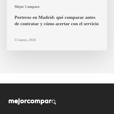
cómo
Mejor Comparo
acertar
con
Porteros en Madrid: qué comparar antes
el
de contratar y cómo acertar con el servicio
servicio
15 marzo, 2026