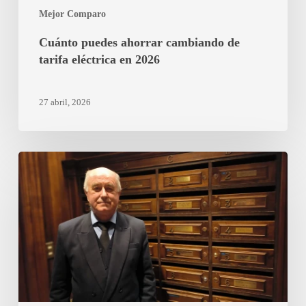
Mejor Comparo
Cuánto puedes ahorrar cambiando de
tarifa eléctrica en 2026
27 abril, 2026
Porteros
en
Madrid:
qué
comparar
antes
de
contratar
y