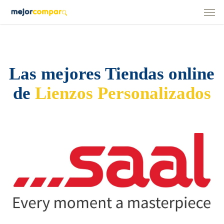
Men
Skip
to
main
content
Las mejores Tiendas online
de
Lienzos Personalizados