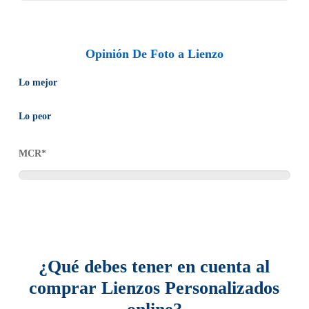
marcos para colgarlo en la pared. Muchísimos tamaños de foto
lienzos.
Opinión De Foto a Lienzo
Lo mejor
Buenos precios.
Lo peor
Bastidores de pino de 2 o 3,5 cm.
Debido al carácter tan personalizado del producto, no se realizan
Dípticos y trípticos personalizados.
MCR*
devoluciones a menos que el producto haya llegado defectuoso.
Muchas más medidas.
Ubicados en toda España.
¿Qué debes tener en cuenta al
comprar Lienzos Personalizados