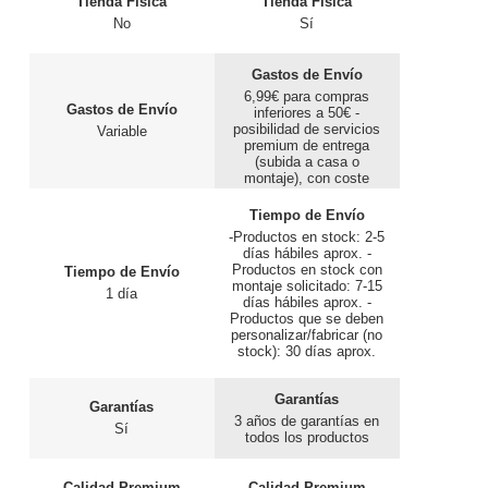
Tienda Física
Tienda Física
No
Sí
Gastos de Envío
6,99€ para compras
Gastos de Envío
inferiores a 50€ -
posibilidad de servicios
Variable
premium de entrega
(subida a casa o
montaje), con coste
adicional.
Tiempo de Envío
-Productos en stock: 2-5
días hábiles aprox. -
Productos en stock con
Tiempo de Envío
montaje solicitado: 7-15
1 día
días hábiles aprox. -
Productos que se deben
personalizar/fabricar (no
stock): 30 días aprox.
Garantías
Garantías
3 años de garantías en
Sí
todos los productos
Calidad Premium
Calidad Premium