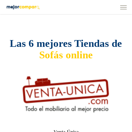
Men
Skip
to
main
content
Las 6 mejores Tiendas de
Sofás online