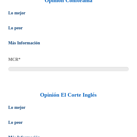
Opinión Conforama
Lo mejor
Ofrece 5 años de garantía
Lo peor
El coste de sus productos es elevado
Más Información
Se trata de una empresa enfocada a proporcionar artículos de
MCR*
calidad, por lo que pueden ofrecer 5 años de garantía en toda la
mercancía. También servicio postventa, principalmente cuando
hay un desperfecto. Con el fin de evaluar si un artículo averiado
puede ser cubierto por la garantía, un especialista puede
Opinión El Corte Inglés
valorarlo a domicilio, sin coste adicional para el cliente.
Lo mejor
En algunos casos ofrece una garantía de dos años
Lo peor
Las formas de pago que aceptan son limitadas