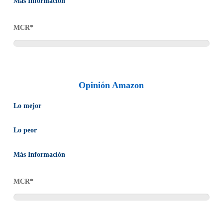
Más Información
Una de las ofertas más sobresalientes de El Corte Inglés es la
MCR*
posibilidad de obtener envío gratuito en las compras mayores a
15€ por un solo pago anual de 14€. Además ofrece una garantía
de 2 años en algunos de sus productos. Sin embargo, son
limitadas las opciones de pago.
Opinión Amazon
Lo mejor
Cuenta con una cantidad variada de artículos.
Lo peor
No acepta pagos con PayPal ni con transferencia bancaria.
Más Información
Sin duda es una de las empresas dedicadas al comercio
MCR*
electrónico con mayor presencia a nivel mundial. Esto le
permite ofrecer una gran cantidad de productos a precios muy
accesibles. Además es posible adquirir productos de vendedores