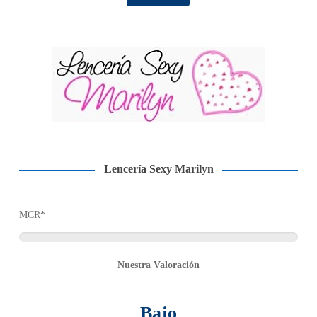
Lencería Sexy Marilyn
MCR*
Nuestra Valoración
Bajo