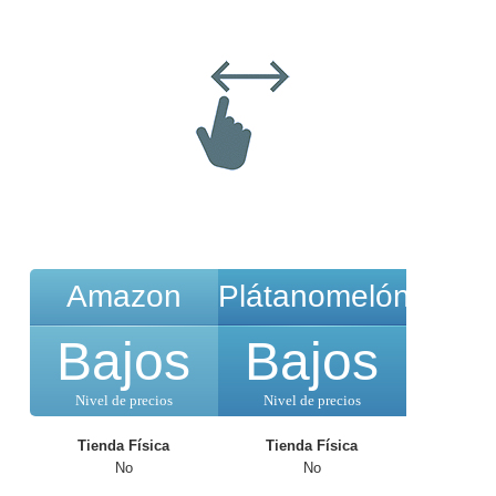
Amazon
Plátanomelón
Bajos
Bajos
Nivel de precios
Nivel de precios
Tienda Física
Tienda Física
No
No