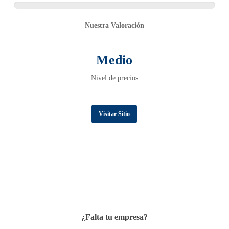
Nuestra Valoración
Medio
Nivel de precios
Visitar Sitio
¿Falta tu empresa?