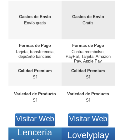
Gastos de Envío
Gastos de Envío
Envío gratis
Gratis
Formas de Pago
Formas de Pago
Tarjeta, transferencia,
Contra reembolso,
depóSíto bancario
PayPal, Tarjeta, Amazon
Pay, Apple Pay
Calidad Premium
Calidad Premium
Sí
Sí
Variedad de Producto
Variedad de Producto
Sí
Sí
Visitar Web
Visitar Web
Lencería
Lovelyplay