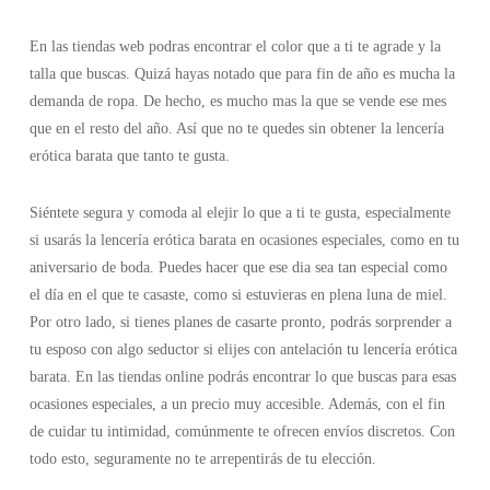
En las tiendas web podras encontrar el color que a ti te agrade y la
talla que buscas. Quizá hayas notado que para fin de año es mucha la
demanda de ropa. De hecho, es mucho mas la que se vende ese mes
que en el resto del año. Así que no te quedes sin obtener la lencería
erótica barata que tanto te gusta.
Siéntete segura y comoda al elejir lo que a ti te gusta, especialmente
si usarás la lencería erótica barata en ocasiones especiales, como en tu
aniversario de boda. Puedes hacer que ese dia sea tan especial como
el día en el que te casaste, como si estuvieras en plena luna de miel.
Por otro lado, si tienes planes de casarte pronto, podrás sorprender a
tu esposo con algo seductor si elijes con antelación tu lencería erótica
barata. En las tiendas online podrás encontrar lo que buscas para esas
ocasiones especiales, a un precio muy accesible. Además, con el fin
de cuidar tu intimidad, comúnmente te ofrecen envíos discretos. Con
todo esto, seguramente no te arrepentirás de tu elección.