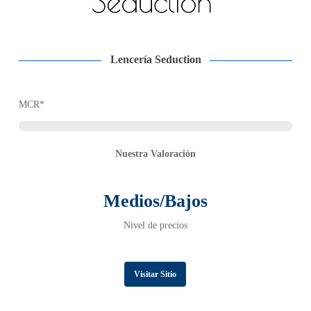
Lencería Seduction
MCR*
Nuestra Valoración
Medios/Bajos
Nivel de precios
Visitar Sitio