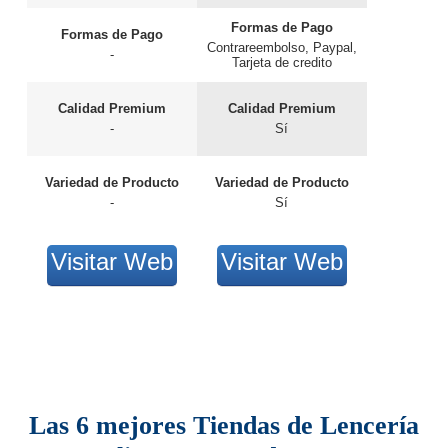
Formas de Pago
Formas de Pago
Contrareembolso, Paypal,
-
Tarjeta de credito
Calidad Premium
Calidad Premium
-
Sí
Variedad de Producto
Variedad de Producto
-
Sí
Visitar Web
Visitar Web
Las 6 mejores Tiendas de Lencería