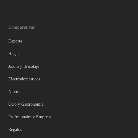
Comparativas
Deporte
Hogar
Jardín y Bricolaje
Electrodomésticos
Niños
Ocio y Gastronomía
Profesionales y Empresa
Regalos