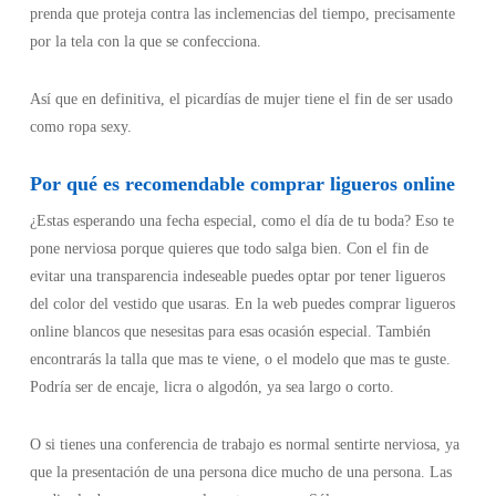
prenda que proteja contra las inclemencias del tiempo, precisamente
por la tela con la que se confecciona.
Así que en definitiva, el picardías de mujer tiene el fin de ser usado
como ropa sexy.
Por qué es recomendable comprar ligueros online
¿Estas esperando una fecha especial, como el día de tu boda? Eso te
pone nerviosa porque quieres que todo salga bien. Con el fin de
evitar una transparencia indeseable puedes optar por tener ligueros
del color del vestido que usaras. En la web puedes comprar ligueros
online blancos que nesesitas para esas ocasión especial. También
encontrarás la talla que mas te viene, o el modelo que mas te guste.
Podría ser de encaje, licra o algodón, ya sea largo o corto.
O si tienes una conferencia de trabajo es normal sentirte nerviosa, ya
que la presentación de una persona dice mucho de una persona. Las