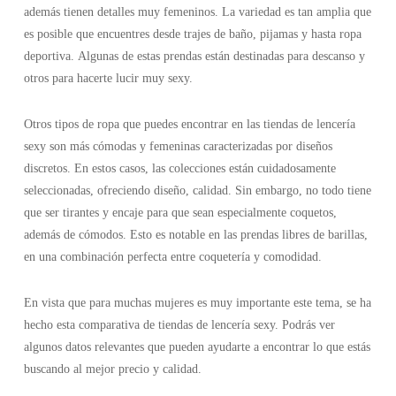
además tienen detalles muy femeninos. La variedad es tan amplia que
es posible que encuentres desde trajes de baño, pijamas y hasta ropa
deportiva. Algunas de estas prendas están destinadas para descanso y
otros para hacerte lucir muy sexy.
Otros tipos de ropa que puedes encontrar en las tiendas de lencería
sexy son más cómodas y femeninas caracterizadas por diseños
discretos. En estos casos, las colecciones están cuidadosamente
seleccionadas, ofreciendo diseño, calidad. Sin embargo, no todo tiene
que ser tirantes y encaje para que sean especialmente coquetos,
además de cómodos. Esto es notable en las prendas libres de barillas,
en una combinación perfecta entre coquetería y comodidad.
En vista que para muchas mujeres es muy importante este tema, se ha
hecho esta comparativa de tiendas de lencería sexy. Podrás ver
algunos datos relevantes que pueden ayudarte a encontrar lo que estás
buscando al mejor precio y calidad.