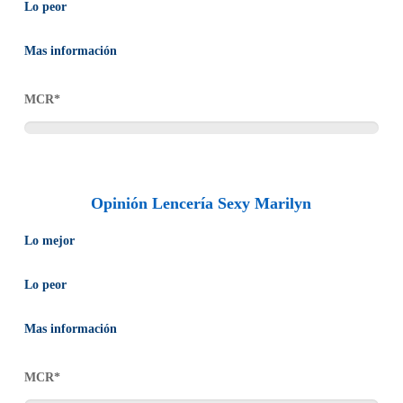
Realizan envíos discretos
Lo peor
El saldo mínimo para el envío gratis es de 60 €
Mas información
Esta empresa tiene presencia en otros países de Europa y en
MCR*
América Latina. Ofrece envíos gratuitos a España una compra
mínima de 60 €. Además ofrece el servicio de envio discreto.
Acepta varias formas de pago, cómo transferencia, Paypal,
Amazon Pay, Apple Pay y contrareembolso. Además el coste de
Opinión Lencería Sexy Marilyn
sus productos es bajo.
Lo mejor
Lo peor
Mas información
MCR*