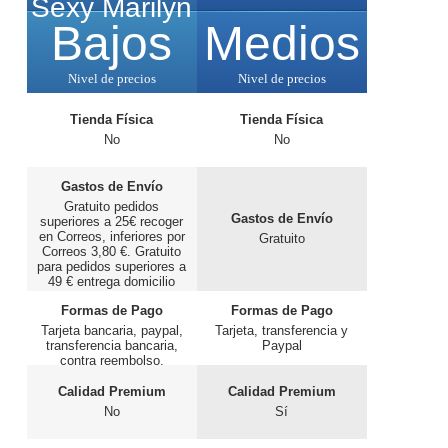
Sexy Marilyn
Bajos
Medios
Nivel de precios
Nivel de precios
Tienda Física
Tienda Física
No
No
Gastos de Envío
Gratuito pedidos
Gastos de Envío
superiores a 25€ recoger
en Correos, inferiores por
Gratuito
Correos 3,80 €. Gratuito
para pedidos superiores a
49 € entrega domicilio
MRW, inferiores MRW 6€
Formas de Pago
Formas de Pago
Tarjeta bancaria, paypal,
Tarjeta, transferencia y
transferencia bancaria,
Paypal
contra reembolso.
Calidad Premium
Calidad Premium
No
Sí