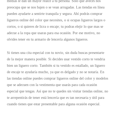
medias le dan un mayor realce a tu persona. Sólo que aveces nos
preocupa que se nos bajen o se vean arrugadas. Las tiendas en línea
pueden ayudarte a sentirte tranquila y segura. Ahí podrás comprar
ligueros online del color que necesites, o si ocupas ligueros largos o
cortos, o si quieres de licra o encaje; tu podras elejir lo que mas se
adecue a la ropa que usaras para esa ocasión. Por ese motivo, no
olvides tener en tu armario de lencería algunos ligueros.
Si tienes una cita especial con tu novio, sin duda buscas presentarte
de la mejor manera posible. Si decides usar vestido corto te vendria
bien un liguero corto. También si tu vestido es estallado, un liguero
de encaje te ayudaría mucho, ya que es delgado y no se notaría. En
las tiendas online puedes comprar ligueros online del color y modelos
que se adecuen con la vestimenta que usarás para cada ocasión
especial que tengas. Así que no te quedes sin visitar tiendas online, no
te arrepentirás de tener está lencería que es tan necesaria y útil para
cuando tienes que estar presentable para alguna ocasión especial.