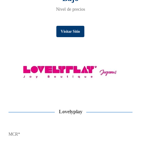
Nivel de precios
Visitar Sitio
Lovelyplay
MCR*