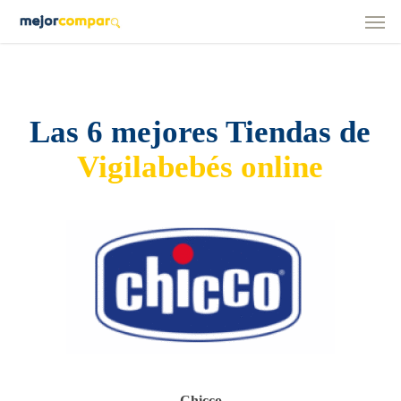
Men
Skip
to
main
content
Las 6 mejores Tiendas de
Vigilabebés online