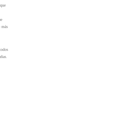
que
ue
o más
todos
uñas.