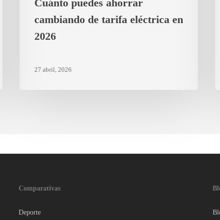
Cuánto puedes ahorrar
s
cambiando de tarifa eléctrica en
2026
27 abril, 2026
Comparativas
Bl
Deporte
Bl