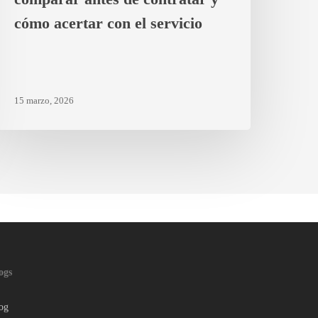
ervicio
cómo acertar con el servicio
15 marzo, 2026
ogs
og