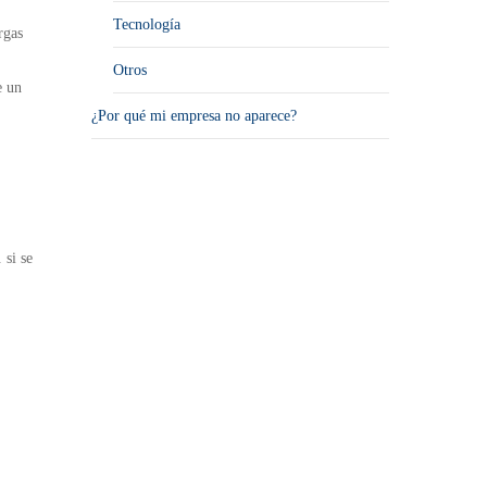
Tecnología
rgas
Otros
e un
¿Por qué mi empresa no aparece?
 si se