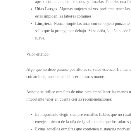
aproximadamente en los lados, y limarlas dándoles una fo
Uñas Largas
. Algunas mujeres tal vez prefieran tener l
estas impiden las labores comunes
Limpieza.
Nunca limpie las uñas con un objeto punzante, 
sello que la protege por debajo. Si se daña, la uña puede l
suave.
Valor estético.
Algo que no debe pasarse por alto es su valor estético. La man
cuidan bien, pueden embellecer nuestras manos.
Aunque se utilice esmaltes de uñas para embellecer las manos no
importante tener en cuenta ciertas recomendaciones:
Es importante elegir siempre esmaltes fiables que no resu
envejecimiento de la uña de igual manera que los solares p
Evitar aquellos esmaltes que contienen sustancias nocivas 