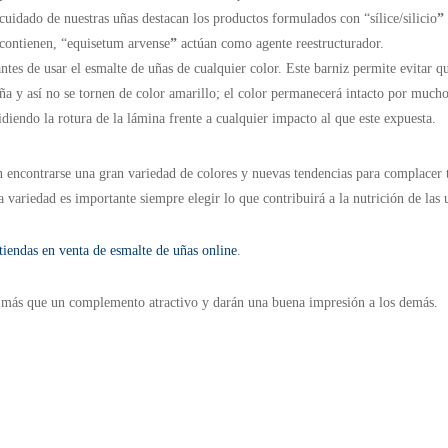
cuidado de nuestras uñas destacan los productos formulados con “sílice/silicio
”
 contienen, “equisetum arvense
”
actúan como agente reestructurador.
antes de usar el esmalte de uñas de cualquier color. Este barniz permite evitar q
uña y así no se tornen de color amarillo; el color permanecerá intacto por much
diendo la rotura de la lámina frente a cualquier impacto al que este expuesta.
n encontrarse una gran variedad de colores y nuevas tendencias para complacer 
variedad es importante siempre elegir lo que contribuirá a la nutrición de las 
tiendas en venta de esmalte de uñas online
.
rán más que un complemento atractivo y darán una buena impresión a los demás.