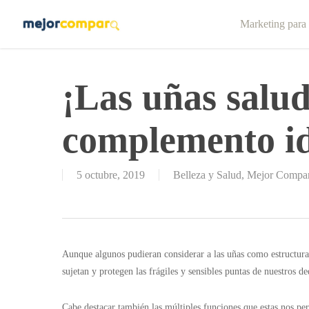
Skip
Marketing para
to
main
content
¡Las uñas salud
complemento id
5 octubre, 2019
Belleza y Salud
,
Mejor Compa
Aunque algunos pudieran considerar a las uñas como estructur
sujetan y protegen las frágiles y sensibles puntas de nuestros de
Cabe destacar también las múltiples funciones que estas nos per