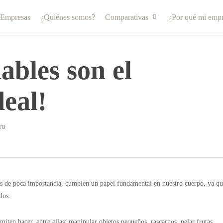
 Empresas
¿Quiénes somos?
Comparativas
¿Por qué mi empr
ables son el
eal!
ro
as de poca importancia, cumplen un papel fundamental en nuestro cuerpo, ya q
dos.
miten hacer, entre ellas: manipular objetos pequeños, rascarnos, pelar frutas,