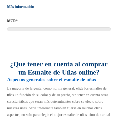
Página mal orientada para la compra.
Más información
Posiblemente, por tratarse de una de las marcas de esmalte de
MCR*
uñas más reconocidas, cubre muy bien el aspecto informativo
pero no parece la mejor opción para comprar esmalte de uñas a
precios competitivos.
La compra siempre se realiza a través de intermediarios, lo que
sin duda es un gran contratiempo que invita a inclinarse a otras
¿Que tener en cuenta al comprar
páginas web donde den más facilidades.
un Esmalte de Uñas online?
Es cierto que se puede encontrar información detallada sobre
Aspectos generales sobre el esmalte de uñas
todos los productos y sobre los colores y características de cada
La mayoría de la gente, como norma general, elige los esmaltes de
uno, pero a la hora de comprar, no parece la más recomendable.
uñas un función de su color y de su precio, sin tener en cuenta otras
Siempre puede ser interesante visitarla por el predicamento que
características que serán más determinantes sobre su efecto sobre
tiene la marca, además de poder enriquecerse conociendo
nuestras uñas. Sería interesante también fijarse en muchos otros
productos específicos para uñas, otros tipos de productos de
aspectos, no solo para elegir el mejor esmalte de uñas, sino de cara al
maquillaje, pero en ningún caso recomendable para la compra