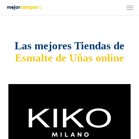
Men
Skip
to
main
content
Las mejores Tiendas de
Esmalte de Uñas online