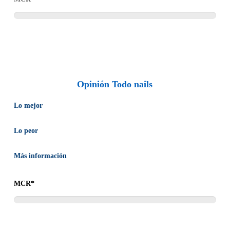
productos que están disponibles para comprar, sirviendo de
ofrecen un amplio plazo de devoluciones y un estupendo
notable ayuda al comprador.
servicio de atención al cliente.
Opinión Todo nails
Lo mejor
Gran relación calidad-precio.
Lo peor
Página poco intuitiva.
Más información
En nuestra consideración, se trata de la mejor página web para
MCR*
comprar esmalte de uñas por Internet. Es la más barata, la que
más productos disponibles tiene a la venta (a diferencia de otras
tiendas, que tienen muchos productos en oferta, pero figuran
finalmente como no disponibles o agotados) y la que más