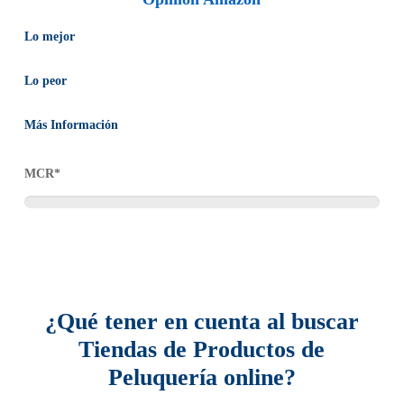
Lo mejor
Si tu compra es mayor a 29 euros el envío es gratis.
Lo peor
Amazon es una tienda bastante conocida por ofrecer una
No es una tienda especializada aunque contenga una gran
gran variedad de productos a precios accesibles.
Más Información
variedad de productos.
Su página es bastante segura y sencilla de usar, además,
Todos los pedidos tienen garantías, por lo que pueden ser
suelen ofrecer a sus clientes ofertas de forma constantes
MCR*
devueltos antes de 30 días si el producto no se ajusta a las
dependiendo del tipo de articulo.
expectativas del cliente o si existe algún problema con el mismo.
¿Qué tener en cuenta al buscar
Tiendas de Productos de
Peluquería online?