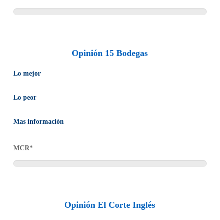
Opinión 15 Bodegas
Lo mejor
Entrega en 24-72 horas
Lo peor
Devoluciones gratuitas
Tienen gastos de envío en pedidos inferiores a 100 euros.
Envíos gratis en pedidos de más de 100 euros
Mas información
Se envían directamente desde las bodegas
Se trata de una tienda online que cuenta con una gran variedad
MCR*
de vinos de todo tipo y cavas. Además de la venta de vinos y
accesorios relacionados, también están especializados en
enoturismo.
Opinión El Corte Inglés