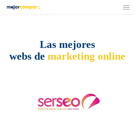
Men
Skip
to
main
content
Las mejores
webs de
marketing online